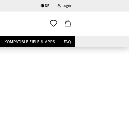
DE
Login
ählen
-Mail
wählen
KOMPATIBLE ZIELE & APPS
FAQ
asswort
to erstellen
swort vergessen?