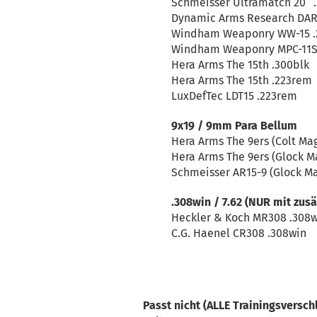
Schmeisser Ultramatch 20“ 
Dynamic Arms Research DAR
Windham Weaponry WW-15 .
Windham Weaponry MPC-11S
Hera Arms The 15th .300blk
Hera Arms The 15th .223rem
LuxDefTec LDT15 .223rem
9x19 / 9mm Para Bellum
Hera Arms The 9ers (Colt Ma
Hera Arms The 9ers (Glock M
Schmeisser AR15-9 (Glock M
.308win / 7.62 (NUR mit zus
Heckler & Koch MR308 .308
C.G. Haenel CR308 .308win
Passt nicht (ALLE Trainingsversch