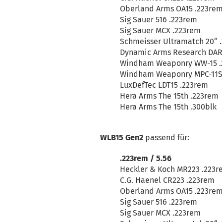
Oberland Arms OA15 .223re
Sig Sauer 516 .223rem
Sig Sauer MCX .223rem
Schmeisser Ultramatch 20“ 
Dynamic Arms Research DAR
Windham Weaponry WW-15 .
Windham Weaponry MPC-11S
LuxDefTec LDT15 .223rem
Hera Arms The 15th .223rem
Hera Arms The 15th .300blk
WLB15 Gen2
passend für:
.223rem / 5.56
Heckler & Koch MR223 .223
C.G. Haenel CR223 .223rem
Oberland Arms OA15 .223re
Sig Sauer 516 .223rem
Sig Sauer MCX .223rem