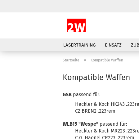
LASERTRAINING
EINSATZ
ZU
»
Startseite
Kompatible Waffen
Kompatible Waffen
GSB
passend für:
Heckler & Koch HK243 .223r
CZ BREN2 .223rem
WLB15 "Wespe"
passend für:
Heckler & Koch MR223 .223
C.G. Haenel CR223 .223rem