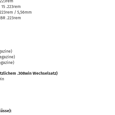
.223rem
 15 .223rem
223rem / 5,56mm
BR .223rem
gazine)
agazine)
agazine)
ätzlichem .308win Wechselsatz)
win
lüsse):