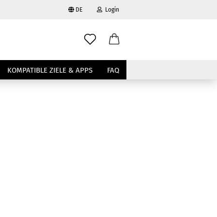
DE
Login
ählen
-Mail
wählen
KOMPATIBLE ZIELE & APPS
FAQ
asswort
to erstellen
swort vergessen?