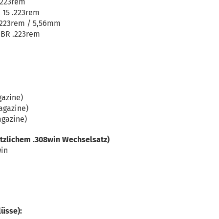
.223rem
 15 .223rem
223rem / 5,56mm
BR .223rem
gazine)
agazine)
agazine)
ätzlichem .308win Wechselsatz)
win
lüsse):