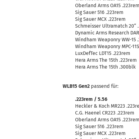
Oberland Arms OA15 .223re
Sig Sauer 516 .223rem
Sig Sauer MCX .223rem
Schmeisser Ultramatch 20“ 
Dynamic Arms Research DAR
Windham Weaponry WW-15 .
Windham Weaponry MPC-11S
LuxDefTec LDT15 .223rem
Hera Arms The 15th .223rem
Hera Arms The 15th .300blk
WLB15 Gen2
passend für:
.223rem / 5.56
Heckler & Koch MR223 .223
C.G. Haenel CR223 .223rem
Oberland Arms OA15 .223re
Sig Sauer 516 .223rem
Sig Sauer MCX .223rem