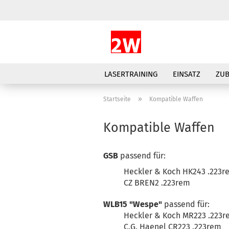
LASERTRAINING
EINSATZ
ZU
»
Startseite
Kompatible Waffen
Kompatible Waffen
GSB
passend für:
Heckler & Koch HK243 .223r
CZ BREN2 .223rem
WLB15 "Wespe"
passend für:
Heckler & Koch MR223 .223
C.G. Haenel CR223 .223rem