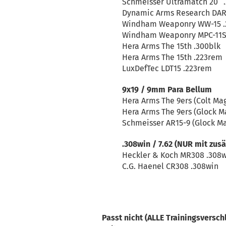
Schmeisser Ultramatch 20“ 
Dynamic Arms Research DAR
Windham Weaponry WW-15 .
Windham Weaponry MPC-11S
Hera Arms The 15th .300blk
Hera Arms The 15th .223rem
LuxDefTec LDT15 .223rem
9x19 / 9mm Para Bellum
Hera Arms The 9ers (Colt Ma
Hera Arms The 9ers (Glock M
Schmeisser AR15-9 (Glock M
.308win / 7.62 (NUR mit zus
Heckler & Koch MR308 .308
C.G. Haenel CR308 .308win
Passt nicht (ALLE Trainingsversch